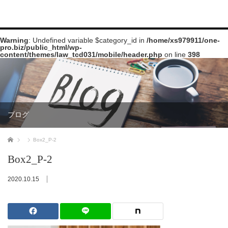
Warning
: Undefined variable $category_id in
/home/xs979911/one-
pro.biz/public_html/wp-
content/themes/law_tcd031/mobile/header.php
on line
398
ブログ
ホーム
Box2_P-2
Box2_P-2
2020.10.15