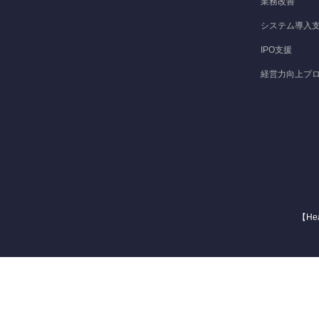
業務改善
システム導入
IPO支援
経営力向上プ
【He
X
Facebook
RSS