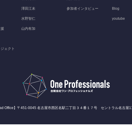
澤田江未
参加者インタビュー
Blog
水野智仁
youtube
支援
山内有加
ロジェクト
ad Office】〒451-0045 名古屋市西区名駅二丁目３４番１７号 セントラル名古屋1