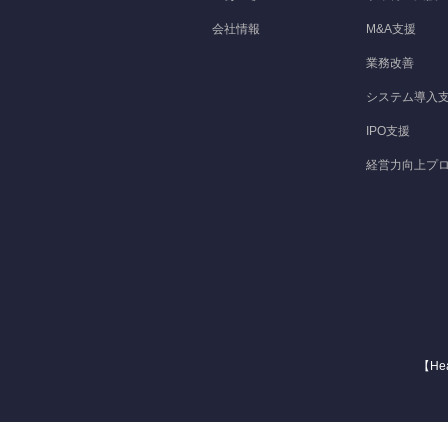
会社情報
M&A支援
業務改善
システム導入
IPO支援
経営力向上プ
【He